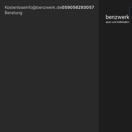
Kostenlose
info@benzwerk.de
059056293057
Beratung