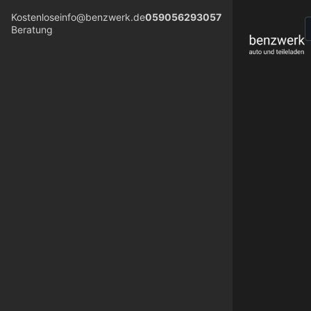
Kostenlose
info@benzwerk.de
059056293057
Beratung