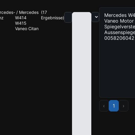
s
rcedes-
/
Mercedes
(
17
Mercedes W4
nz
W414
Ergebnisse
)
Vaneo Motor
W415
Spiegelverste
Vaneo Citan
Aussenspiege
0058206042
‹
1
›