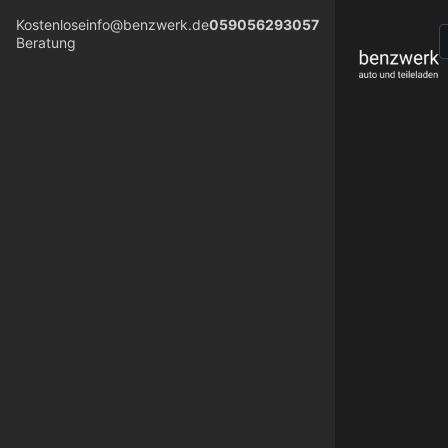
Kostenlose
info@benzwerk.de
059056293057
Beratung