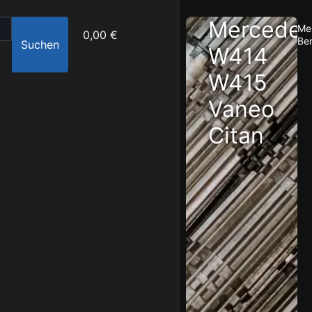
Mercede
Me
0,00 €
Be
Suchen
W414
W415
Vaneo
Citan