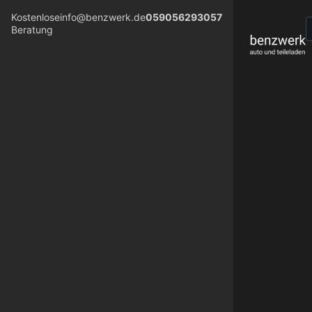
Kostenlose
info@benzwerk.de
059056293057
Beratung