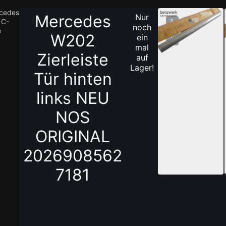
cedes
Mercedes
Nur
 C-
1
noch
e
/
W202
ein
3
mal
Zierleiste
auf
Lager!
Tür hinten
links NEU
NOS
ORIGINAL
2026908562
7181