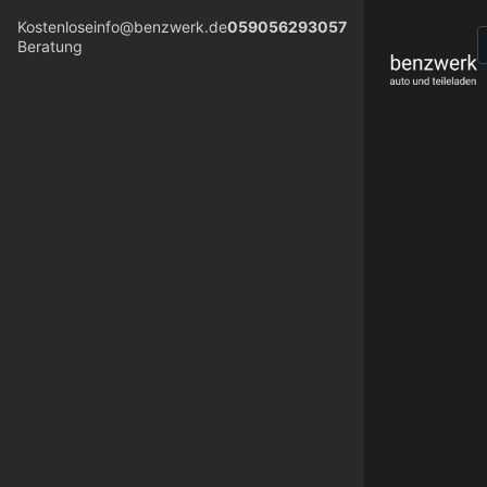
Kostenlose
info@benzwerk.de
059056293057
Beratung