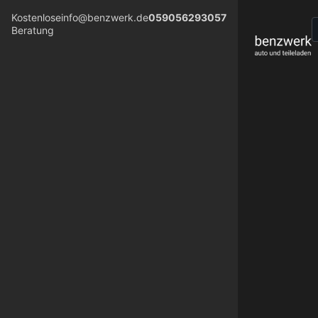
Kostenlose
info@benzwerk.de
059056293057
Beratung