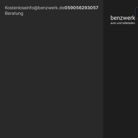
Kostenlose
info@benzwerk.de
059056293057
Beratung