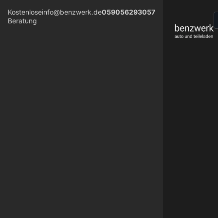
Kostenlose
info@benzwerk.de
059056293057
Beratung