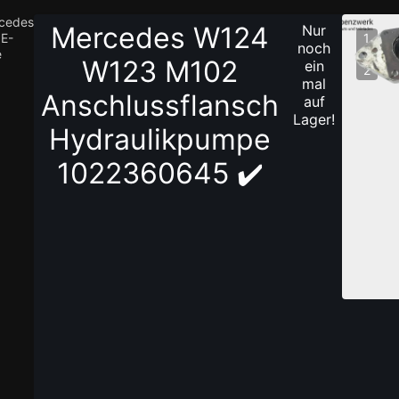
cedes
Mercedes W124
Nur
E-
1
noch
e
/
W123 M102
ein
2
mal
Anschlussflansch
auf
Lager!
Hydraulikpumpe
1022360645 ✔️