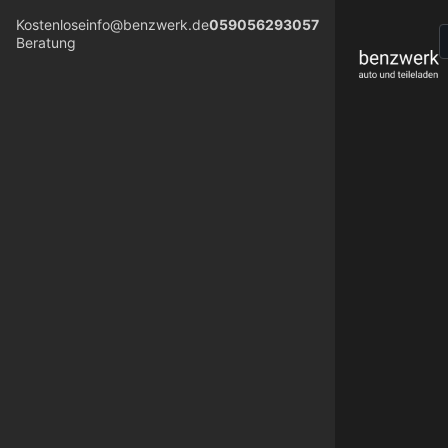
Kostenlose
info@benzwerk.de
059056293057
Beratung