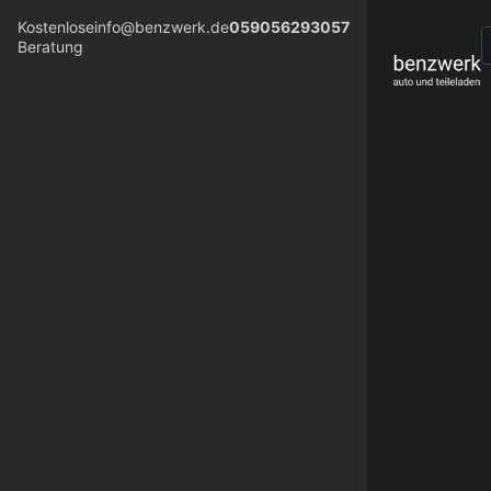
Kostenlose
info@benzwerk.de
059056293057
Beratung