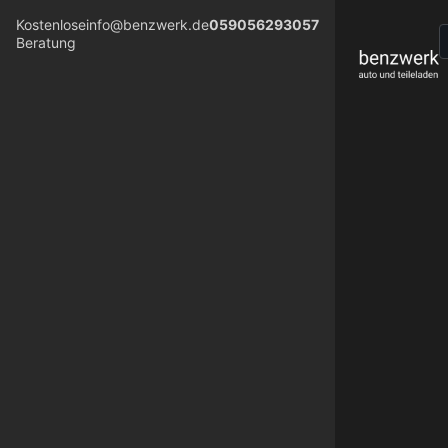
Kostenlose
info@benzwerk.de
059056293057
Beratung