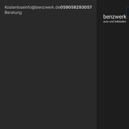
Kostenlose
info@benzwerk.de
059056293057
Beratung