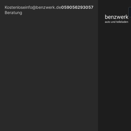
Kostenlose
info@benzwerk.de
059056293057
Beratung