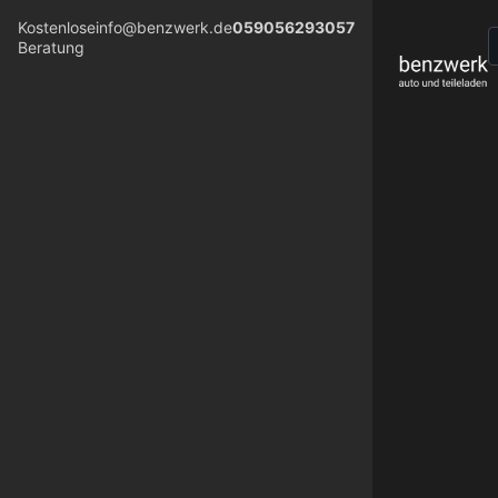
Kostenlose
info@benzwerk.de
059056293057
Beratung