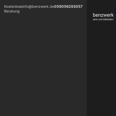
Kostenlose
info@benzwerk.de
059056293057
Beratung