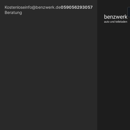
Kostenlose
info@benzwerk.de
059056293057
Beratung