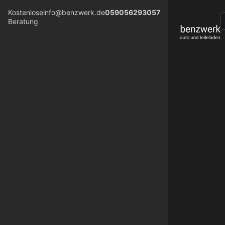
Kostenlose
info@benzwerk.de
059056293057
Beratung