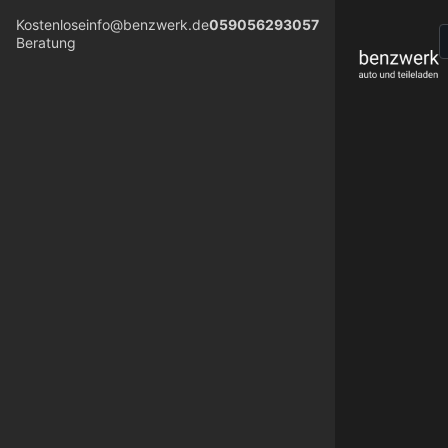
Kostenlose
info@benzwerk.de
059056293057
Beratung