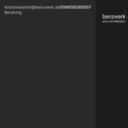
Kostenlose
info@benzwerk.de
059056293057
Beratung