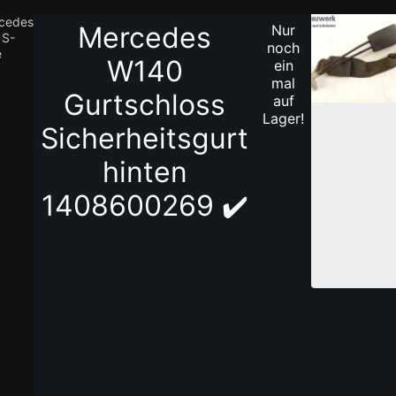
cedes
Mercedes
Nur
 S-
1
noch
e
/
W140
ein
1
mal
Gurtschloss
auf
Lager!
Sicherheitsgurt
hinten
1408600269 ✔️