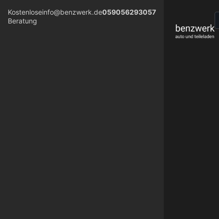
Kostenlose
info@benzwerk.de
059056293057
Beratung