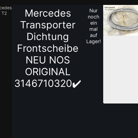
cedes
Mercedes
Nur
/ T2
1
noch
/
Transporter
ein
2
mal
Dichtung
auf
Lager!
Frontscheibe
NEU NOS
ORIGINAL
3146710320✔️