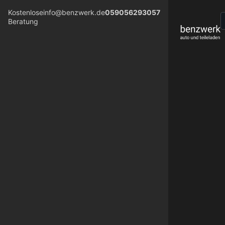
Kostenlose
info@benzwerk.de
059056293057
Beratung