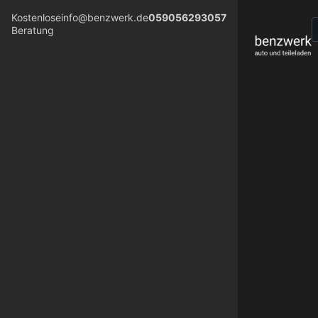
Kostenlose
info@benzwerk.de
059056293057
Beratung