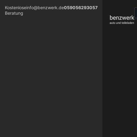
Kostenlose
info@benzwerk.de
059056293057
Beratung