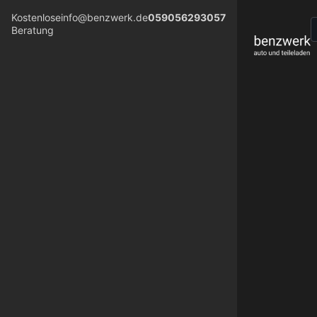
Kostenlose
info@benzwerk.de
059056293057
Beratung