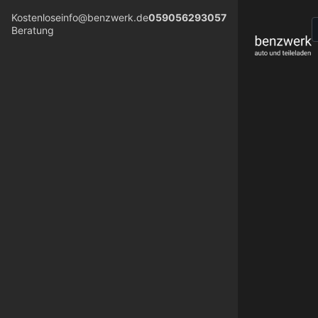
Kostenlose
info@benzwerk.de
059056293057
Beratung