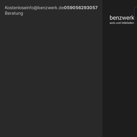
Kostenlose
info@benzwerk.de
059056293057
Beratung