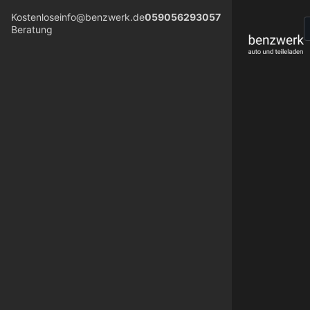
Kostenlose
info@benzwerk.de
059056293057
Beratung