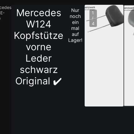
cedes
Mercedes
Nur
E-
1
noch
e
/
W124
ein
4
mal
Kopfstütze
auf
Lager!
vorne
Leder
schwarz
Original ✔️