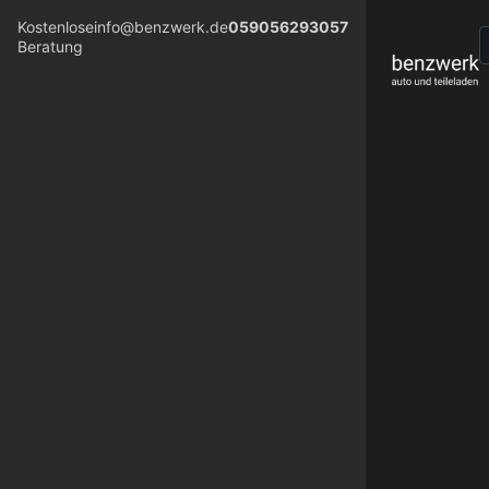
Kostenlose
info@benzwerk.de
059056293057
Beratung