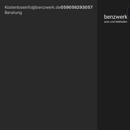
Kostenlose
info@benzwerk.de
059056293057
Beratung