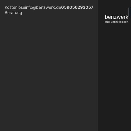
Kostenlose
info@benzwerk.de
059056293057
Beratung