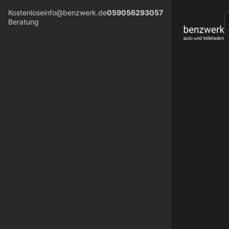
Kostenlose
info@benzwerk.de
059056293057
Beratung