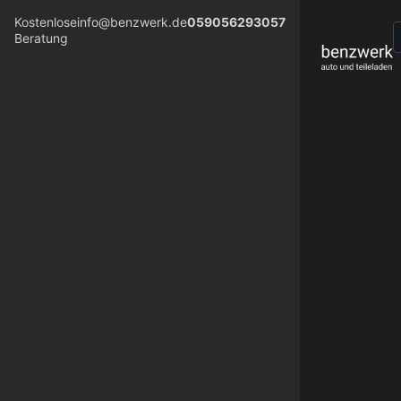
Kostenlose
info@benzwerk.de
059056293057
Beratung