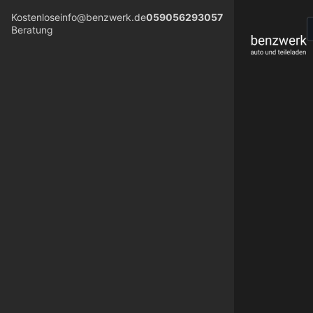
Kostenlose
info@benzwerk.de
059056293057
Beratung