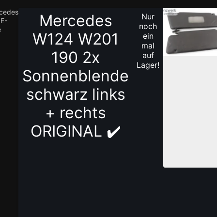
cedes
Mercedes
Nur
E-
1
noch
e
/
W124 W201
ein
3
mal
190 2x
auf
Lager!
Sonnenblende
schwarz links
+ rechts
ORIGINAL ✔️