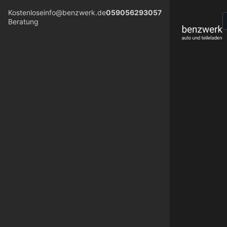
Kostenlose
info@benzwerk.de
059056293057
Beratung