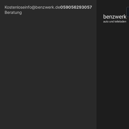
Kostenlose
info@benzwerk.de
059056293057
Beratung