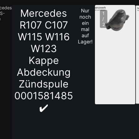
cedes
Mercedes
Nur
S-
1
noch
e
/
R107 C107
ein
2
mal
W115 W116
auf
Lager!
W123
Kappe
Abdeckung
Zündspule
0001581485
✔️