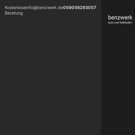
Kostenlose
info@benzwerk.de
059056293057
Beratung