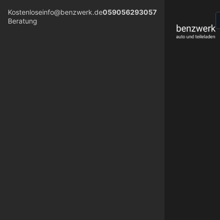
Kostenlose
info@benzwerk.de
059056293057
Beratung