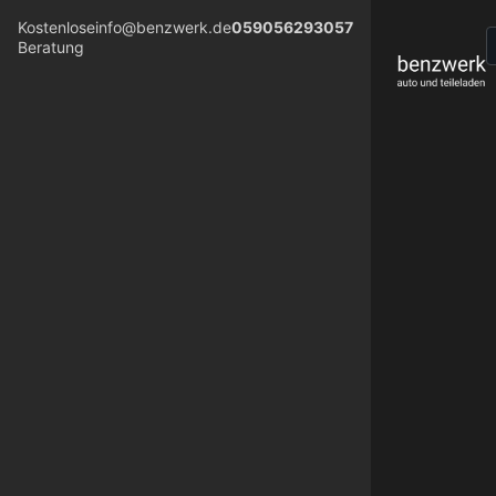
Kostenlose
info@benzwerk.de
059056293057
Beratung