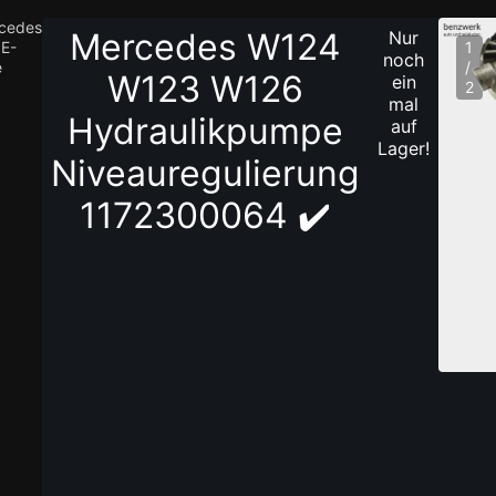
cedes
Mercedes W124
Nur
E-
1
noch
e
/
W123 W126
ein
2
mal
Hydraulikpumpe
auf
Lager!
Niveauregulierung
1172300064 ✔️