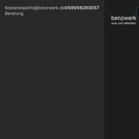
Kostenlose
info@benzwerk.de
059056293057
Beratung