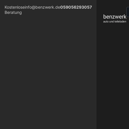
Kostenlose
info@benzwerk.de
059056293057
Beratung