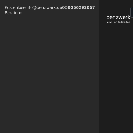
Kostenlose
info@benzwerk.de
059056293057
Beratung