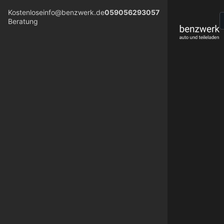
Kostenlose
info@benzwerk.de
059056293057
Beratung