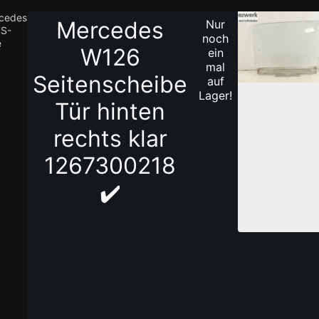
cedes
Mercedes
Nur
S-
1
noch
e
/
W126
ein
1
mal
Seitenscheibe
auf
Lager!
Tür hinten
rechts klar
1267300218
✔️