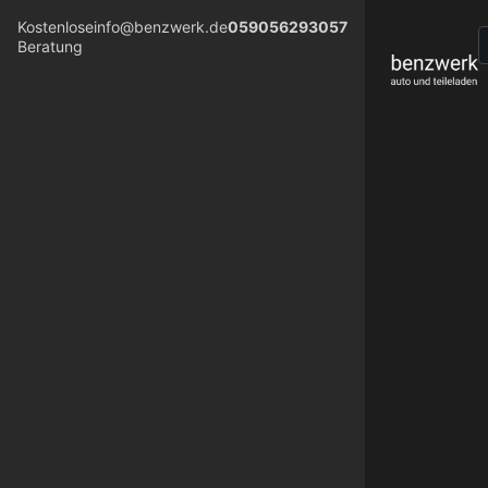
Kostenlose
info@benzwerk.de
059056293057
Beratung