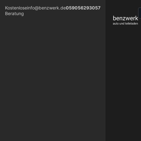
Kostenlose
info@benzwerk.de
059056293057
Beratung