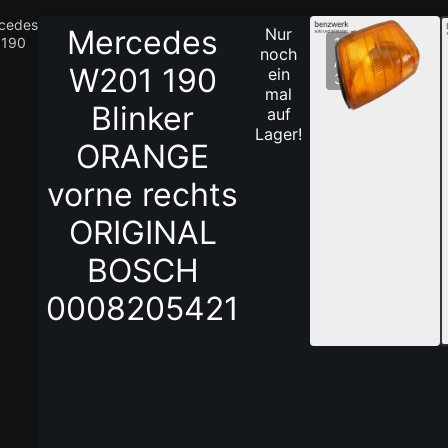
cedes
Mercedes
Nur
 190
1
noch
/
W201 190
ein
3
mal
Blinker
auf
Lager!
ORANGE
vorne rechts
ORIGINAL
BOSCH
0008205421