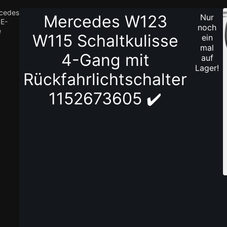
cedes
Mercedes W123
Nur
E-
noch
e
W115 Schaltkulisse
ein
mal
4-Gang mit
auf
Lager!
Rückfahrlichtschalter
1152673605 ✔️