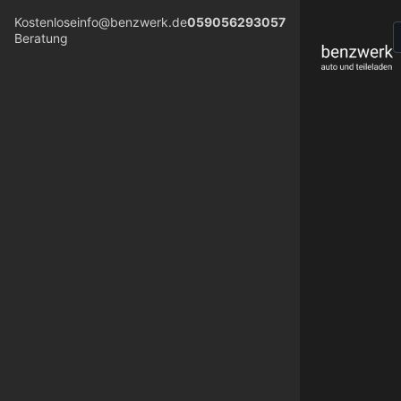
Kostenlose
info@benzwerk.de
059056293057
Beratung