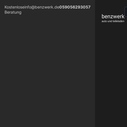
Kostenlose
info@benzwerk.de
059056293057
Beratung