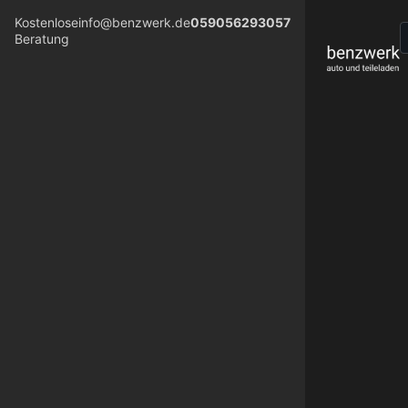
Kostenlose
info@benzwerk.de
059056293057
Beratung