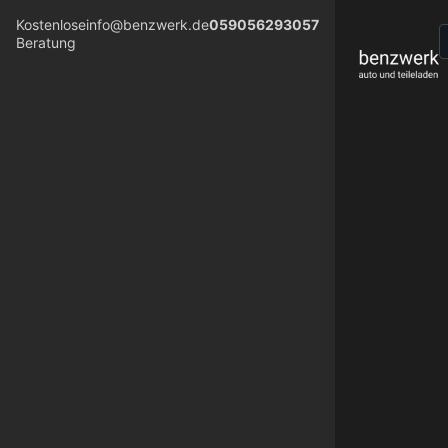
Kostenlose
info@benzwerk.de
059056293057
Beratung